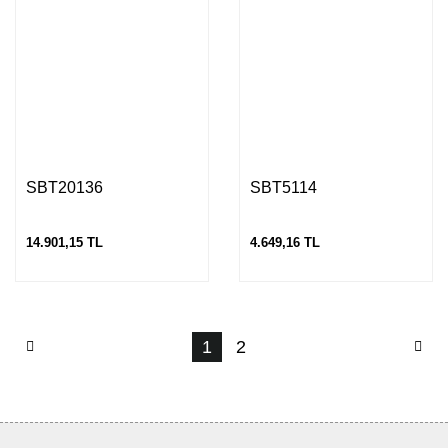
SBT20136
SBT5114
14.901,15 TL
4.649,16 TL
1
2