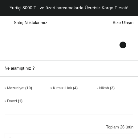
Yurtiçi 8000 TL ve üzeri harcamalarda Ücretsiz Kargo Fırsatı!
Satış Noktalarımız
Bize Ulaşın
Mezuniyet
(19)
Kırmızı Halı
(4)
Nikah
(2)
Davet
(1)
Toplam 26 ürün