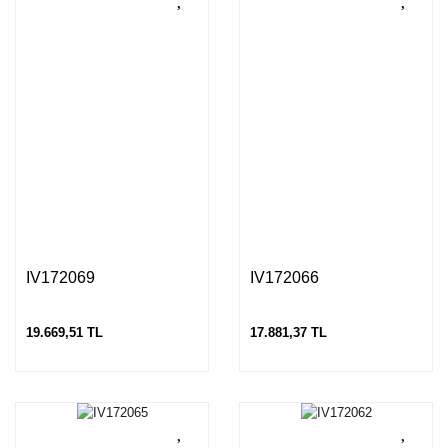
IV172069
IV172066
19.669,51 TL
17.881,37 TL