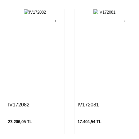
IV172082
IV172081
23.206,05 TL
17.404,54 TL