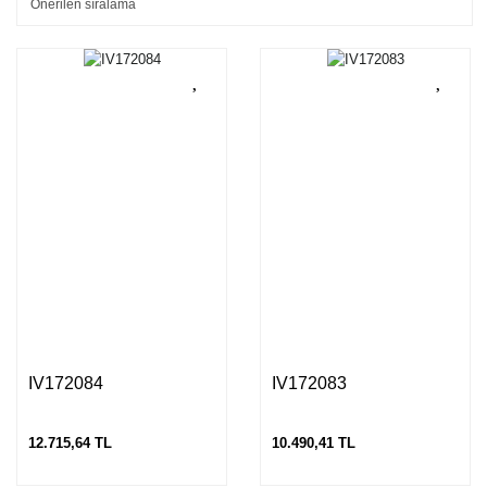
IV172084
IV172083
12.715,64 TL
10.490,41 TL