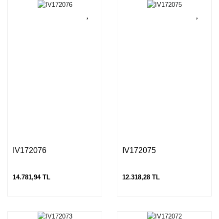
IV172076
IV172075
14.781,94 TL
12.318,28 TL