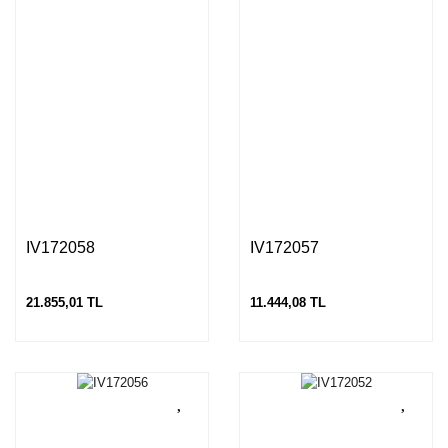
IV172058
IV172057
21.855,01 TL
11.444,08 TL