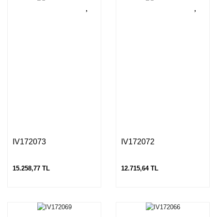
IV172073
IV172072
15.258,77 TL
12.715,64 TL