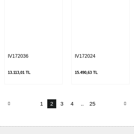
IV172036
IV172024
13.113,01 TL
15.490,63 TL
1
2
3
4
..
25