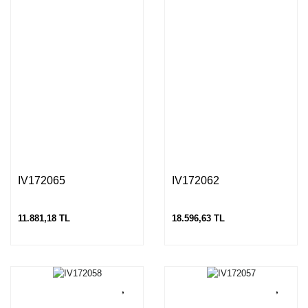
IV172065
IV172062
11.881,18 TL
18.596,63 TL