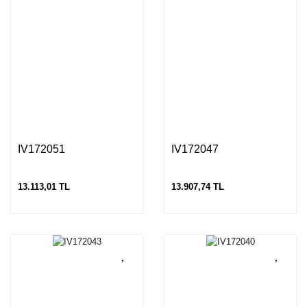
IV172051
IV172047
13.113,01 TL
13.907,74 TL