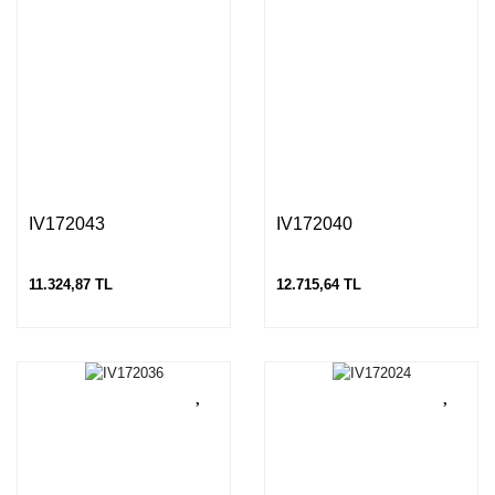
IV172043
IV172040
11.324,87 TL
12.715,64 TL