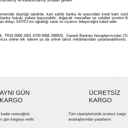
zulmamış ve kullanılmamış olmaları gerekir.
temerrüde düştüğü takdirde, kart sahibi banka ile arasındaki kredi kartı s
banka hukuki yollara başvurabilir; doğacak masrafları ve vekâlet ücretini A
an dolayı SATICI’nın uğradığı zarar ve ziyanını ödeyeceğini kabul eder.
k, TR18 0006 2001 4700 0006 298920, Garanti Bankası hesaplarımızdan (TL) h
rtınıza online tek ödeme ya da online taksit imkânlarından yararlanabilirsiniz
AYNI GÜN
ÜCRETSİZ
KARGO
KARGO
 kadar vereceğiniz
Tüm siparişlerinizde ücretsiz kargo
nı gün kargoya verilir.
avantajlarından yararlanın.