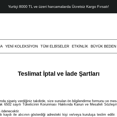
Yurtiçi 8000 TL ve üzeri harcamalarda Ücretsiz Kargo Fırsatı!
FA
YENI KOLEKSIYON
TÜM ELBISELER
ETKINLIK
BÜYÜK BEDEN
Teslimat İptal ve İade Şartları
da sipariş verdiğiniz takdirde, size sunulan ön bilgilendirme formunu ve mesa
li olarak 6502 sayılı Tüketicinin Korunması Hakkında Kanun ve Mesafeli Sözleş
n ödenecektir.
kaydı ile alıcının gösterdiği adresteki kişi ve/veya kuruluşa teslim edilir