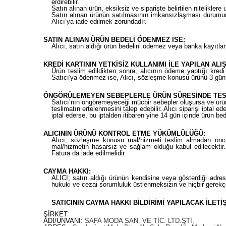
erdirebilir.
Satın alınan ürün, eksiksiz ve siparişte belirtilen nitelikler
Satın alınan ürünün satılmasının imkansızlaşması durumund
Alıcı’ya iade edilmek zorundadır.
SATIN ALINAN ÜRÜN BEDELİ ÖDENMEZ İSE:
Alıcı, satın aldığı ürün bedelini ödemez veya banka kayıtlar
KREDİ KARTININ YETKİSİZ KULLANIMI İLE YAPILAN ALI
Ürün teslim edildikten sonra, alıcının ödeme yaptığı kredi k
Satıcı'ya ödenmez ise, Alıcı, sözleşme konusu ürünü 3 gün 
ÖNGÖRÜLEMEYEN SEBEPLERLE ÜRÜN SÜRESİNDE TESL
Satıcı’nın öngöremeyeceği mücbir sebepler oluşursa ve ürün sü
teslimatın ertelenmesini talep edebilir. Alıcı siparişi iptal
iptal ederse, bu iptalden itibaren yine 14 gün içinde ürün be
ALICININ ÜRÜNÜ KONTROL ETME YÜKÜMLÜLÜĞÜ:
Alıcı, sözleşme konusu mal/hizmeti teslim almadan önce 
mal/hizmetin hasarsız ve sağlam olduğu kabul edilecektir
Fatura da iade edilmelidir.
CAYMA HAKKI:
ALICI; satın aldığı ürünün kendisine veya gösterdiği adreste
hukuki ve cezai sorumluluk üstlenmeksizin ve hiçbir gerek
SATICININ CAYMA HAKKI BİLDİRİMİ YAPILACAK İLETİŞ
ŞİRKET
ADI/UNVANI:
SAFA MODA SAN. VE TİC. LTD.ŞTİ,