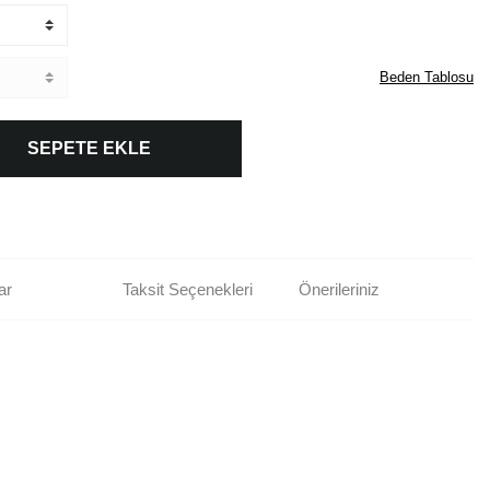
Beden Tablosu
SEPETE EKLE
ar
Taksit Seçenekleri
Önerileriniz
rün açıklamalarında ve diğer konularda yetersiz gördüğünüz noktaları öneri
bilirsiniz.
Bu ürüne ilk yorumu siz yapın!
r ederiz.
ya görüntülenemiyor.
Yorum Yaz