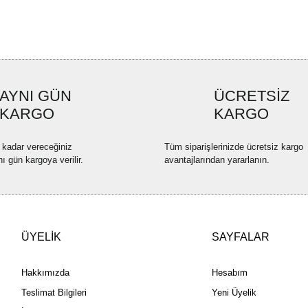
Ürün açıklamasında eksik bilgi
Ürün bilgilerinde hatalar bulun
Ürün fiyatı diğer sitelerden dah
Bu ürüne benzer farklı alternatif
AYNI GÜN
ÜCRETSİZ
KARGO
KARGO
 kadar vereceğiniz
Tüm siparişlerinizde ücretsiz kargo
nı gün kargoya verilir.
avantajlarından yararlanın.
ÜYELİK
SAYFALAR
Hakkımızda
Hesabım
Teslimat Bilgileri
Yeni Üyelik