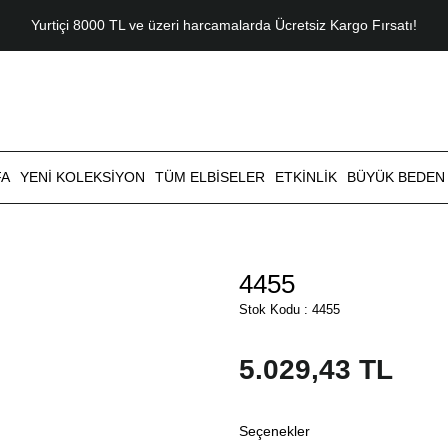
Yurtiçi 8000 TL ve üzeri harcamalarda Ücretsiz Kargo Fırsatı!
FA
YENI KOLEKSIYON
TÜM ELBISELER
ETKINLIK
BÜYÜK BEDEN
4455
Stok Kodu : 4455
5.029,43 TL
Seçenekler