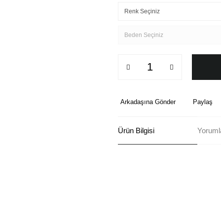
Arkadaşına Gönder
Paylaş
Ürün Bilgisi
Yoruml
Bu ürünün fiyat bilgisi, resim, ü
formunu kullanarak tarafımıza ilete
Görüş ve önerileriniz için teşekkü
Ürün resmi kalitesiz, bozuk ve