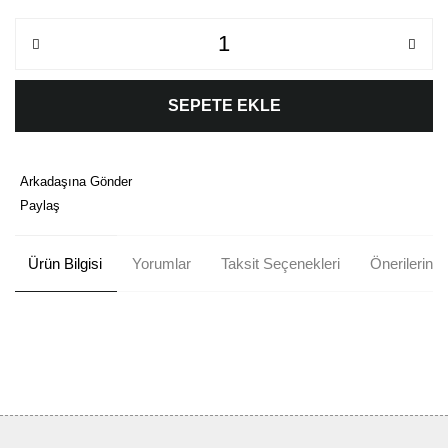
SEPETE EKLE
Arkadaşına Gönder
Paylaş
Ürün Bilgisi
Yorumlar
Taksit Seçenekleri
Önerileriniz
Bu ürünün fiyat bilgisi, resim, ürün açıklamalarında ve diğer
konularda yetersiz gördüğünüz noktaları öneri formunu kullanarak
Bu ürüne ilk yorumu siz yapın!
tarafımıza iletebilirsiniz.
Görüş ve önerileriniz için teşekkür ederiz.
Yorum Yaz