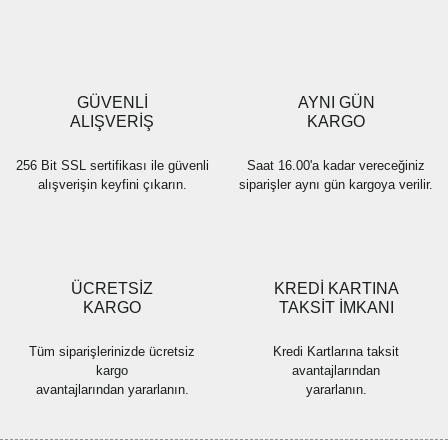
Ürün resmi kalitesiz, bozuk veya görüntülenemiyor.
Ürün açıklamasında eksik bilgiler bulunuyor.
Ürün bilgilerinde hatalar bulunuyor.
Ürün fiyatı diğer sitelerden daha pahalı.
GÜVENLİ
AYNI GÜN
Bu ürüne benzer farklı alternatifler olmalı.
ALIŞVERİŞ
KARGO
256 Bit SSL sertifikası ile güvenli
Saat 16.00'a kadar vereceğiniz
alışverişin keyfini çıkarın.
siparişler aynı gün kargoya verilir.
Gönder
ÜCRETSİZ
KREDİ KARTINA
KARGO
TAKSİT İMKANI
Tüm siparişlerinizde ücretsiz
Kredi Kartlarına taksit
kargo
avantajlarından
avantajlarından yararlanın.
yararlanın.