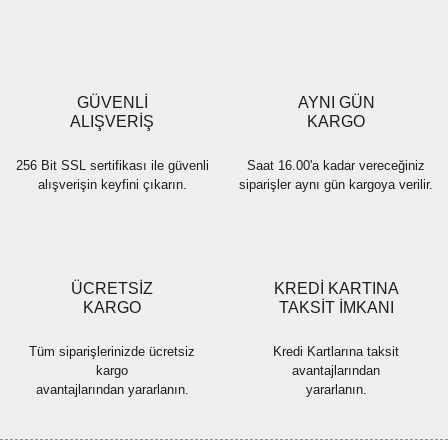
Ürün resmi kalitesiz, bozuk veya görüntülenemiyor.
Ürün açıklamasında eksik bilgiler bulunuyor.
Ürün bilgilerinde hatalar bulunuyor.
Ürün fiyatı diğer sitelerden daha pahalı.
GÜVENLİ
AYNI GÜN
Bu ürüne benzer farklı alternatifler olmalı.
ALIŞVERİŞ
KARGO
256 Bit SSL sertifikası ile güvenli
Saat 16.00'a kadar vereceğiniz
alışverişin keyfini çıkarın.
siparişler aynı gün kargoya verilir.
Gönder
ÜCRETSİZ
KREDİ KARTINA
KARGO
TAKSİT İMKANI
Tüm siparişlerinizde ücretsiz
Kredi Kartlarına taksit
kargo
avantajlarından
avantajlarından yararlanın.
yararlanın.