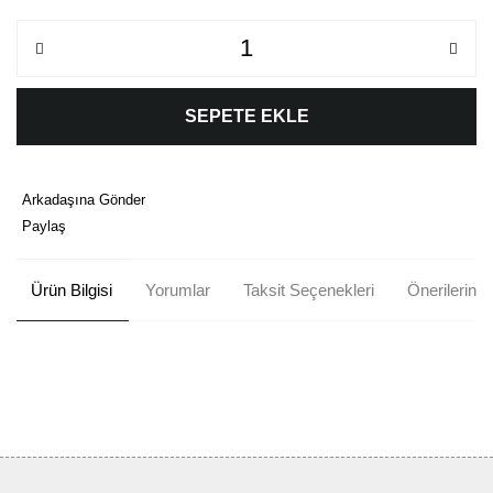
SEPETE EKLE
Arkadaşına Gönder
Paylaş
Ürün Bilgisi
Yorumlar
Taksit Seçenekleri
Önerileriniz
Bu ürünün fiyat bilgisi, resim, ürün açıklamalarında ve diğer
konularda yetersiz gördüğünüz noktaları öneri formunu kullanarak
Bu ürüne ilk yorumu siz yapın!
tarafımıza iletebilirsiniz.
Görüş ve önerileriniz için teşekkür ederiz.
Yorum Yaz