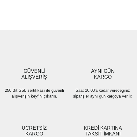
Bu ürünün fiyat bilgisi, resim, ürün açıklamalarında ve diğer
konularda yetersiz gördüğünüz noktaları öneri formunu kullanarak
Bu ürüne ilk yorumu siz yapın!
tarafımıza iletebilirsiniz.
Görüş ve önerileriniz için teşekkür ederiz.
Yorum Yaz
Ürün resmi kalitesiz, bozuk veya görüntülenemiyor.
Ürün açıklamasında eksik bilgiler bulunuyor.
Ürün bilgilerinde hatalar bulunuyor.
Ürün fiyatı diğer sitelerden daha pahalı.
GÜVENLİ
AYNI GÜN
Bu ürüne benzer farklı alternatifler olmalı.
ALIŞVERİŞ
KARGO
256 Bit SSL sertifikası ile güvenli
Saat 16.00'a kadar vereceğiniz
alışverişin keyfini çıkarın.
siparişler aynı gün kargoya verilir.
Gönder
ÜCRETSİZ
KREDİ KARTINA
KARGO
TAKSİT İMKANI