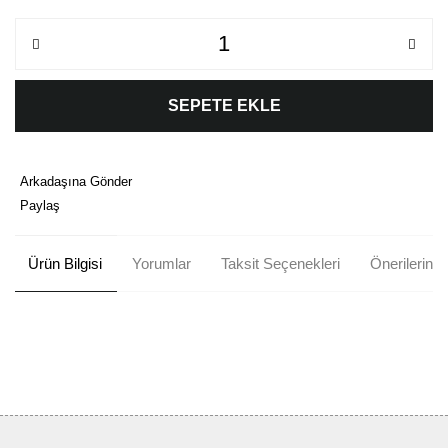
SEPETE EKLE
Arkadaşına Gönder
Paylaş
Ürün Bilgisi
Yorumlar
Taksit Seçenekleri
Önerileriniz
Bu ürünün fiyat bilgisi, resim, ürün açıklamalarında ve diğer
konularda yetersiz gördüğünüz noktaları öneri formunu kullanarak
Bu ürüne ilk yorumu siz yapın!
tarafımıza iletebilirsiniz.
Görüş ve önerileriniz için teşekkür ederiz.
Yorum Yaz