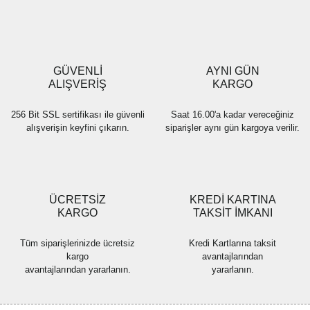
Ürün resmi kalitesiz, bozuk veya görüntülenemiyor.
Ürün açıklamasında eksik bilgiler bulunuyor.
Ürün bilgilerinde hatalar bulunuyor.
Ürün fiyatı diğer sitelerden daha pahalı.
GÜVENLİ
AYNI GÜN
Bu ürüne benzer farklı alternatifler olmalı.
ALIŞVERİŞ
KARGO
256 Bit SSL sertifikası ile güvenli
Saat 16.00'a kadar vereceğiniz
alışverişin keyfini çıkarın.
siparişler aynı gün kargoya verilir.
Gönder
ÜCRETSİZ
KREDİ KARTINA
KARGO
TAKSİT İMKANI
Tüm siparişlerinizde ücretsiz
Kredi Kartlarına taksit
kargo
avantajlarından
avantajlarından yararlanın.
yararlanın.