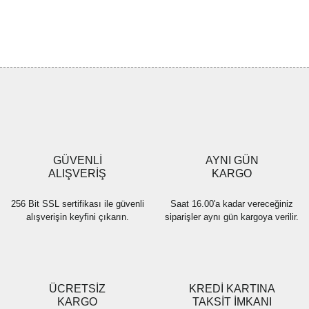
Bu ürünün fiyat bilgisi, resim, ürün açıklamalarında ve diğer
konularda yetersiz gördüğünüz noktaları öneri formunu kullanarak
Bu ürüne ilk yorumu siz yapın!
tarafımıza iletebilirsiniz.
Görüş ve önerileriniz için teşekkür ederiz.
Yorum Yaz
Ürün resmi kalitesiz, bozuk veya görüntülenemiyor.
Ürün açıklamasında eksik bilgiler bulunuyor.
Ürün bilgilerinde hatalar bulunuyor.
Ürün fiyatı diğer sitelerden daha pahalı.
GÜVENLİ
AYNI GÜN
Bu ürüne benzer farklı alternatifler olmalı.
ALIŞVERİŞ
KARGO
256 Bit SSL sertifikası ile güvenli
Saat 16.00'a kadar vereceğiniz
alışverişin keyfini çıkarın.
siparişler aynı gün kargoya verilir.
Gönder
ÜCRETSİZ
KREDİ KARTINA
KARGO
TAKSİT İMKANI