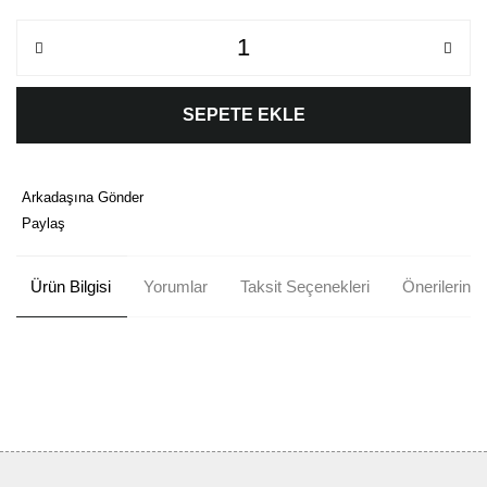
SEPETE EKLE
Arkadaşına Gönder
Paylaş
Ürün Bilgisi
Yorumlar
Taksit Seçenekleri
Önerileriniz
Bu ürünün fiyat bilgisi, resim, ürün açıklamalarında ve diğer
konularda yetersiz gördüğünüz noktaları öneri formunu kullanarak
Bu ürüne ilk yorumu siz yapın!
tarafımıza iletebilirsiniz.
Görüş ve önerileriniz için teşekkür ederiz.
Yorum Yaz