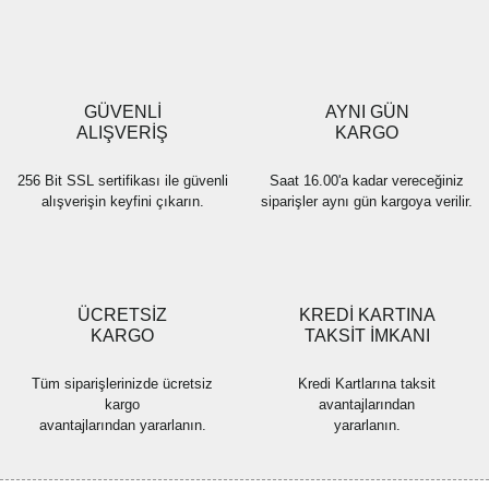
Ürün resmi kalitesiz, bozuk veya görüntülenemiyor.
Ürün açıklamasında eksik bilgiler bulunuyor.
Ürün bilgilerinde hatalar bulunuyor.
Ürün fiyatı diğer sitelerden daha pahalı.
GÜVENLİ
AYNI GÜN
Bu ürüne benzer farklı alternatifler olmalı.
ALIŞVERİŞ
KARGO
256 Bit SSL sertifikası ile güvenli
Saat 16.00'a kadar vereceğiniz
alışverişin keyfini çıkarın.
siparişler aynı gün kargoya verilir.
Gönder
ÜCRETSİZ
KREDİ KARTINA
KARGO
TAKSİT İMKANI
Tüm siparişlerinizde ücretsiz
Kredi Kartlarına taksit
kargo
avantajlarından
avantajlarından yararlanın.
yararlanın.