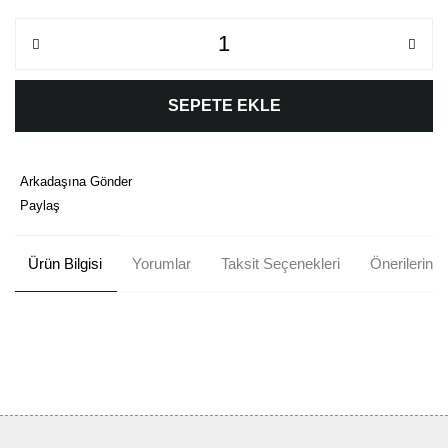
SEPETE EKLE
Arkadaşına Gönder
Paylaş
Ürün Bilgisi
Yorumlar
Taksit Seçenekleri
Önerileriniz
Bu ürünün fiyat bilgisi, resim, ürün açıklamalarında ve diğer
konularda yetersiz gördüğünüz noktaları öneri formunu kullanarak
Bu ürüne ilk yorumu siz yapın!
tarafımıza iletebilirsiniz.
Görüş ve önerileriniz için teşekkür ederiz.
Yorum Yaz