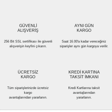
Ürün resmi kalitesiz, bozuk veya görüntülenemiyor.
Ürün açıklamasında eksik bilgiler bulunuyor.
Ürün bilgilerinde hatalar bulunuyor.
Ürün fiyatı diğer sitelerden daha pahalı.
GÜVENLİ
AYNI GÜN
Bu ürüne benzer farklı alternatifler olmalı.
ALIŞVERİŞ
KARGO
256 Bit SSL sertifikası ile güvenli
Saat 16.00'a kadar vereceğiniz
alışverişin keyfini çıkarın.
siparişler aynı gün kargoya verilir.
Gönder
ÜCRETSİZ
KREDİ KARTINA
KARGO
TAKSİT İMKANI
Tüm siparişlerinizde ücretsiz
Kredi Kartlarına taksit
kargo
avantajlarından
avantajlarından yararlanın.
yararlanın.