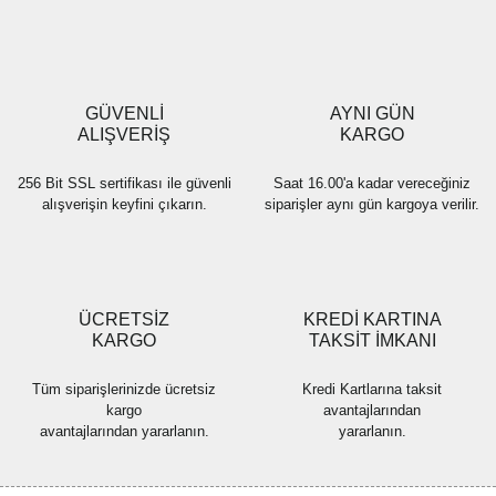
Ürün resmi kalitesiz, bozuk veya görüntülenemiyor.
Ürün açıklamasında eksik bilgiler bulunuyor.
Ürün bilgilerinde hatalar bulunuyor.
Ürün fiyatı diğer sitelerden daha pahalı.
GÜVENLİ
AYNI GÜN
Bu ürüne benzer farklı alternatifler olmalı.
ALIŞVERİŞ
KARGO
256 Bit SSL sertifikası ile güvenli
Saat 16.00'a kadar vereceğiniz
alışverişin keyfini çıkarın.
siparişler aynı gün kargoya verilir.
Gönder
ÜCRETSİZ
KREDİ KARTINA
KARGO
TAKSİT İMKANI
Tüm siparişlerinizde ücretsiz
Kredi Kartlarına taksit
kargo
avantajlarından
avantajlarından yararlanın.
yararlanın.