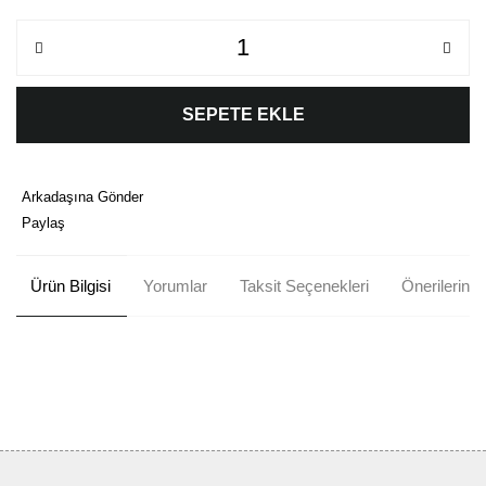
SEPETE EKLE
Arkadaşına Gönder
Paylaş
Ürün Bilgisi
Yorumlar
Taksit Seçenekleri
Önerileriniz
Bu ürünün fiyat bilgisi, resim, ürün açıklamalarında ve diğer
konularda yetersiz gördüğünüz noktaları öneri formunu kullanarak
Bu ürüne ilk yorumu siz yapın!
tarafımıza iletebilirsiniz.
Görüş ve önerileriniz için teşekkür ederiz.
Yorum Yaz