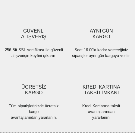
Ürün resmi kalitesiz, bozuk veya görüntülenemiyor.
Ürün açıklamasında eksik bilgiler bulunuyor.
Ürün bilgilerinde hatalar bulunuyor.
Ürün fiyatı diğer sitelerden daha pahalı.
GÜVENLİ
AYNI GÜN
Bu ürüne benzer farklı alternatifler olmalı.
ALIŞVERİŞ
KARGO
256 Bit SSL sertifikası ile güvenli
Saat 16.00'a kadar vereceğiniz
alışverişin keyfini çıkarın.
siparişler aynı gün kargoya verilir.
Gönder
ÜCRETSİZ
KREDİ KARTINA
KARGO
TAKSİT İMKANI
Tüm siparişlerinizde ücretsiz
Kredi Kartlarına taksit
kargo
avantajlarından
avantajlarından yararlanın.
yararlanın.