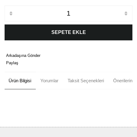
SEPETE EKLE
Arkadaşına Gönder
Paylaş
Ürün Bilgisi
Yorumlar
Taksit Seçenekleri
Önerileriniz
Bu ürünün fiyat bilgisi, resim, ürün açıklamalarında ve diğer
konularda yetersiz gördüğünüz noktaları öneri formunu kullanarak
Bu ürüne ilk yorumu siz yapın!
tarafımıza iletebilirsiniz.
Görüş ve önerileriniz için teşekkür ederiz.
Yorum Yaz