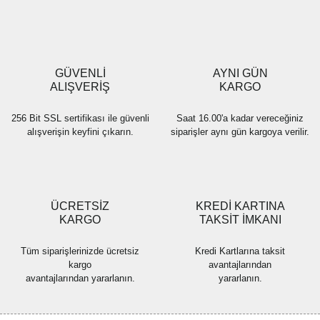
Ürün resmi kalitesiz, bozuk veya görüntülenemiyor.
Ürün açıklamasında eksik bilgiler bulunuyor.
Ürün bilgilerinde hatalar bulunuyor.
Ürün fiyatı diğer sitelerden daha pahalı.
GÜVENLİ
AYNI GÜN
Bu ürüne benzer farklı alternatifler olmalı.
ALIŞVERİŞ
KARGO
256 Bit SSL sertifikası ile güvenli
Saat 16.00'a kadar vereceğiniz
alışverişin keyfini çıkarın.
siparişler aynı gün kargoya verilir.
Gönder
ÜCRETSİZ
KREDİ KARTINA
KARGO
TAKSİT İMKANI
Tüm siparişlerinizde ücretsiz
Kredi Kartlarına taksit
kargo
avantajlarından
avantajlarından yararlanın.
yararlanın.