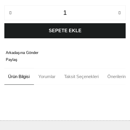
SEPETE EKLE
Arkadaşına Gönder
Paylaş
Ürün Bilgisi
Yorumlar
Taksit Seçenekleri
Önerileriniz
Bu ürünün fiyat bilgisi, resim, ürün açıklamalarında ve diğer
konularda yetersiz gördüğünüz noktaları öneri formunu kullanarak
Bu ürüne ilk yorumu siz yapın!
tarafımıza iletebilirsiniz.
Görüş ve önerileriniz için teşekkür ederiz.
Yorum Yaz