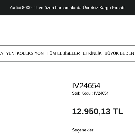
Yurtiçi 8000 TL ve üzeri harcamalarda Ücretsiz Kargo Fırsatı!
FA
YENI KOLEKSIYON
TÜM ELBISELER
ETKINLIK
BÜYÜK BEDEN
IV24654
Stok Kodu : IV24654
12.950,13 TL
Seçenekler