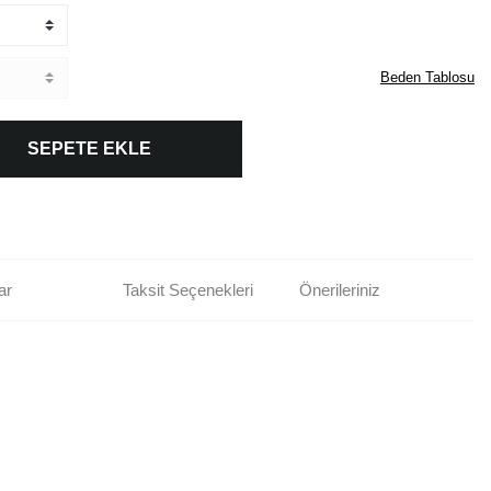
Beden Tablosu
SEPETE EKLE
ar
Taksit Seçenekleri
Önerileriniz
rün açıklamalarında ve diğer konularda yetersiz gördüğünüz noktaları öneri
bilirsiniz.
Bu ürüne ilk yorumu siz yapın!
r ederiz.
ya görüntülenemiyor.
Yorum Yaz