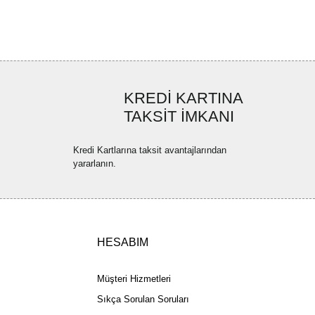
ler bulunuyor.
uyor.
a pahalı.
ler olmalı.
KREDİ KARTINA
TAKSİT İMKANI
Kredi Kartlarına taksit avantajlarından
yararlanın.
Gönder
HESABIM
Müşteri Hizmetleri
Sıkça Sorulan Soruları