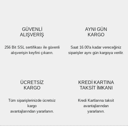
Ürün resmi kalitesiz, bozuk veya görüntülenemiyor.
Ürün açıklamasında eksik bilgiler bulunuyor.
Ürün bilgilerinde hatalar bulunuyor.
Ürün fiyatı diğer sitelerden daha pahalı.
GÜVENLİ
AYNI GÜN
Bu ürüne benzer farklı alternatifler olmalı.
ALIŞVERİŞ
KARGO
256 Bit SSL sertifikası ile güvenli
Saat 16.00'a kadar vereceğiniz
alışverişin keyfini çıkarın.
siparişler aynı gün kargoya verilir.
Gönder
ÜCRETSİZ
KREDİ KARTINA
KARGO
TAKSİT İMKANI
Tüm siparişlerinizde ücretsiz
Kredi Kartlarına taksit
kargo
avantajlarından
avantajlarından yararlanın.
yararlanın.