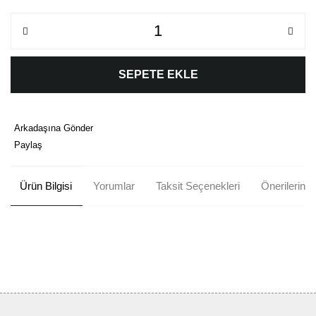
SEPETE EKLE
Arkadaşına Gönder
Paylaş
Ürün Bilgisi
Yorumlar
Taksit Seçenekleri
Önerileriniz
Bu ürünün fiyat bilgisi, resim, ürün açıklamalarında ve diğer
konularda yetersiz gördüğünüz noktaları öneri formunu kullanarak
Bu ürüne ilk yorumu siz yapın!
tarafımıza iletebilirsiniz.
Görüş ve önerileriniz için teşekkür ederiz.
Yorum Yaz