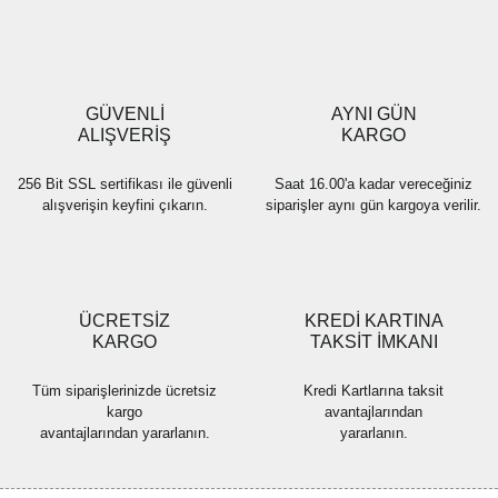
Ürün resmi kalitesiz, bozuk veya görüntülenemiyor.
Ürün açıklamasında eksik bilgiler bulunuyor.
Ürün bilgilerinde hatalar bulunuyor.
Ürün fiyatı diğer sitelerden daha pahalı.
GÜVENLİ
AYNI GÜN
Bu ürüne benzer farklı alternatifler olmalı.
ALIŞVERİŞ
KARGO
256 Bit SSL sertifikası ile güvenli
Saat 16.00'a kadar vereceğiniz
alışverişin keyfini çıkarın.
siparişler aynı gün kargoya verilir.
Gönder
ÜCRETSİZ
KREDİ KARTINA
KARGO
TAKSİT İMKANI
Tüm siparişlerinizde ücretsiz
Kredi Kartlarına taksit
kargo
avantajlarından
avantajlarından yararlanın.
yararlanın.