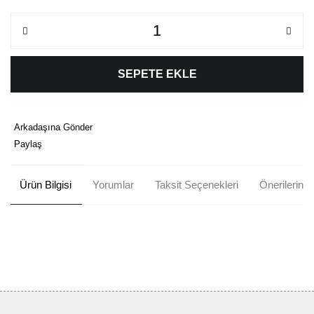
SEPETE EKLE
Arkadaşına Gönder
Paylaş
Ürün Bilgisi
Yorumlar
Taksit Seçenekleri
Önerileriniz
Bu ürünün fiyat bilgisi, resim, ürün açıklamalarında ve diğer
konularda yetersiz gördüğünüz noktaları öneri formunu kullanarak
Bu ürüne ilk yorumu siz yapın!
tarafımıza iletebilirsiniz.
Görüş ve önerileriniz için teşekkür ederiz.
Yorum Yaz