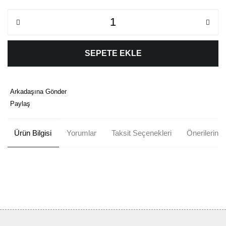
SEPETE EKLE
Arkadaşına Gönder
Paylaş
Ürün Bilgisi
Yorumlar
Taksit Seçenekleri
Önerileriniz
Bu ürünün fiyat bilgisi, resim, ürün açıklamalarında ve diğer
konularda yetersiz gördüğünüz noktaları öneri formunu kullanarak
Bu ürüne ilk yorumu siz yapın!
tarafımıza iletebilirsiniz.
Görüş ve önerileriniz için teşekkür ederiz.
Yorum Yaz