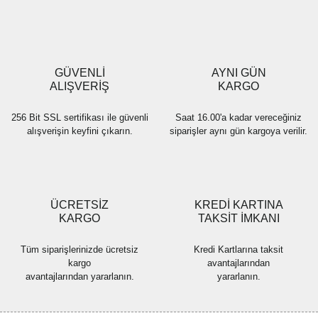
Ürün resmi kalitesiz, bozuk veya görüntülenemiyor.
Ürün açıklamasında eksik bilgiler bulunuyor.
Ürün bilgilerinde hatalar bulunuyor.
Ürün fiyatı diğer sitelerden daha pahalı.
GÜVENLİ
AYNI GÜN
Bu ürüne benzer farklı alternatifler olmalı.
ALIŞVERİŞ
KARGO
256 Bit SSL sertifikası ile güvenli
Saat 16.00'a kadar vereceğiniz
alışverişin keyfini çıkarın.
siparişler aynı gün kargoya verilir.
Gönder
ÜCRETSİZ
KREDİ KARTINA
KARGO
TAKSİT İMKANI
Tüm siparişlerinizde ücretsiz
Kredi Kartlarına taksit
kargo
avantajlarından
avantajlarından yararlanın.
yararlanın.