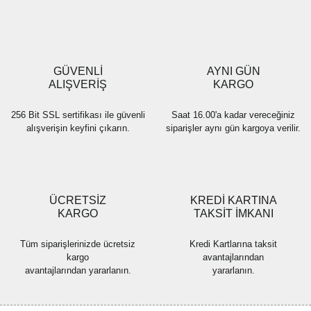
Ürün resmi kalitesiz, bozuk veya görüntülenemiyor.
Ürün açıklamasında eksik bilgiler bulunuyor.
Ürün bilgilerinde hatalar bulunuyor.
Ürün fiyatı diğer sitelerden daha pahalı.
GÜVENLİ
AYNI GÜN
Bu ürüne benzer farklı alternatifler olmalı.
ALIŞVERİŞ
KARGO
256 Bit SSL sertifikası ile güvenli
Saat 16.00'a kadar vereceğiniz
alışverişin keyfini çıkarın.
siparişler aynı gün kargoya verilir.
Gönder
ÜCRETSİZ
KREDİ KARTINA
KARGO
TAKSİT İMKANI
Tüm siparişlerinizde ücretsiz
Kredi Kartlarına taksit
kargo
avantajlarından
avantajlarından yararlanın.
yararlanın.