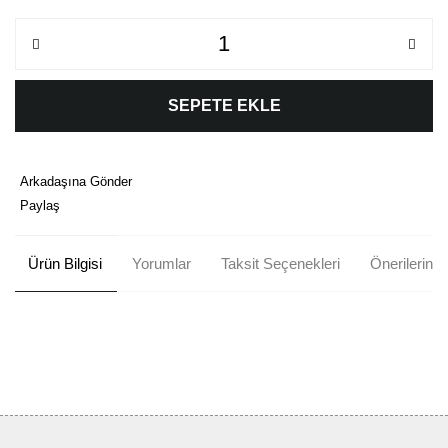
SEPETE EKLE
Arkadaşına Gönder
Paylaş
Ürün Bilgisi
Yorumlar
Taksit Seçenekleri
Önerileriniz
Bu ürünün fiyat bilgisi, resim, ürün açıklamalarında ve diğer
konularda yetersiz gördüğünüz noktaları öneri formunu kullanarak
Bu ürüne ilk yorumu siz yapın!
tarafımıza iletebilirsiniz.
Görüş ve önerileriniz için teşekkür ederiz.
Yorum Yaz