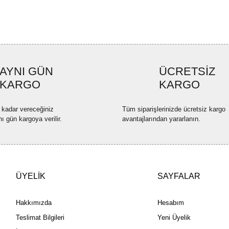
Ürün açıklamasında eksik bilgi
Ürün bilgilerinde hatalar bulun
Ürün fiyatı diğer sitelerden dah
Bu ürüne benzer farklı alternatif
AYNI GÜN
ÜCRETSİZ
KARGO
KARGO
 kadar vereceğiniz
Tüm siparişlerinizde ücretsiz kargo
nı gün kargoya verilir.
avantajlarından yararlanın.
ÜYELİK
SAYFALAR
Hakkımızda
Hesabım
Teslimat Bilgileri
Yeni Üyelik