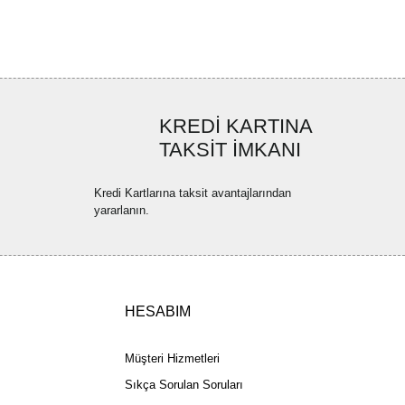
ler bulunuyor.
uyor.
a pahalı.
ler olmalı.
KREDİ KARTINA
TAKSİT İMKANI
Kredi Kartlarına taksit avantajlarından
yararlanın.
Gönder
HESABIM
Müşteri Hizmetleri
Sıkça Sorulan Soruları