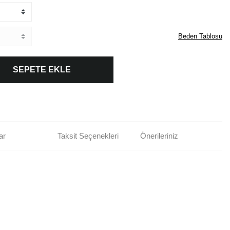
Beden Tablosu
SEPETE EKLE
ar
Taksit Seçenekleri
Önerileriniz
rün açıklamalarında ve diğer konularda yetersiz gördüğünüz noktaları öneri
bilirsiniz.
Bu ürüne ilk yorumu siz yapın!
r ederiz.
ya görüntülenemiyor.
Yorum Yaz