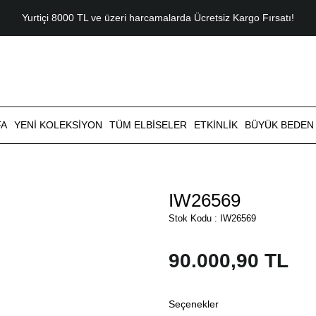
Yurtiçi 8000 TL ve üzeri harcamalarda Ücretsiz Kargo Fırsatı!
FA
YENI KOLEKSIYON
TÜM ELBISELER
ETKINLIK
BÜYÜK BEDEN
IW26569
Stok Kodu : IW26569
90.000,90 TL
Seçenekler