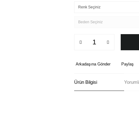
Arkadaşına Gönder
Paylaş
Ürün Bilgisi
Yoruml
Bu ürünün fiyat bilgisi, resim, ü
formunu kullanarak tarafımıza ilete
Görüş ve önerileriniz için teşekkü
Ürün resmi kalitesiz, bozuk ve