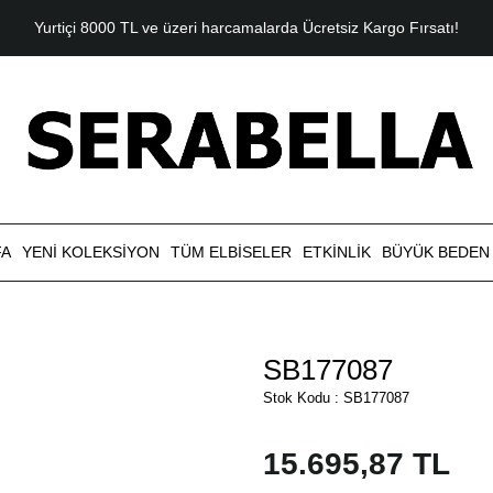
Yurtiçi 8000 TL ve üzeri harcamalarda Ücretsiz Kargo Fırsatı!
FA
YENI KOLEKSIYON
TÜM ELBISELER
ETKINLIK
BÜYÜK BEDEN
SB177087
Stok Kodu : SB177087
15.695,87 TL