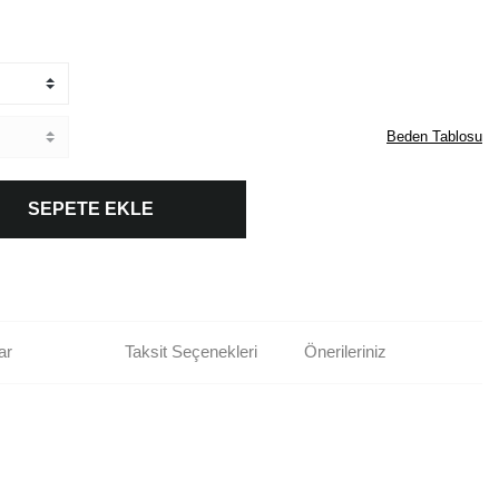
Beden Tablosu
SEPETE EKLE
ar
Taksit Seçenekleri
Önerileriniz
rün açıklamalarında ve diğer konularda yetersiz gördüğünüz noktaları öneri
bilirsiniz.
Bu ürüne ilk yorumu siz yapın!
r ederiz.