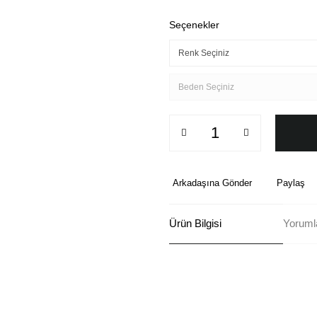
Seçenekler
Arkadaşına Gönder
Paylaş
Ürün Bilgisi
Yoruml
Bu ürünün fiyat bilgisi, resim, ü
formunu kullanarak tarafımıza ilete
Görüş ve önerileriniz için teşekkü