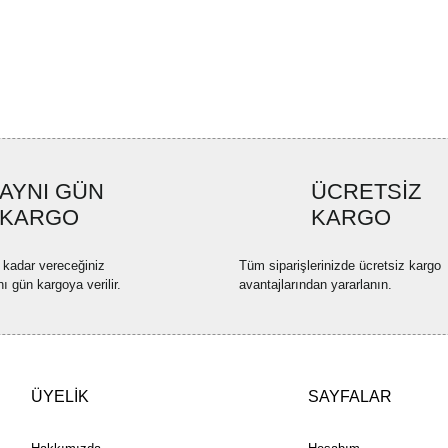
Ürün resmi kalitesiz, bozuk ve
Ürün açıklamasında eksik bilgi
Ürün bilgilerinde hatalar bulun
Ürün fiyatı diğer sitelerden dah
Bu ürüne benzer farklı alternatif
AYNI GÜN
ÜCRETSİZ
KARGO
KARGO
 kadar vereceğiniz
Tüm siparişlerinizde ücretsiz kargo
nı gün kargoya verilir.
avantajlarından yararlanın.
ÜYELİK
SAYFALAR