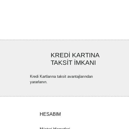
ya görüntülenemiyor.
Yorum Yaz
ler bulunuyor.
uyor.
a pahalı.
ler olmalı.
KREDİ KARTINA
TAKSİT İMKANI
Kredi Kartlarına taksit avantajlarından
yararlanın.
Gönder
HESABIM