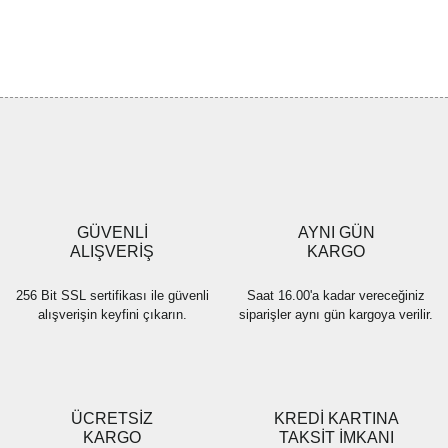
Bu ürünün fiyat bilgisi, resim, ürün açıklamalarında ve diğer
konularda yetersiz gördüğünüz noktaları öneri formunu kullanarak
Bu ürüne ilk yorumu siz yapın!
tarafımıza iletebilirsiniz.
Görüş ve önerileriniz için teşekkür ederiz.
Yorum Yaz
Ürün resmi kalitesiz, bozuk veya görüntülenemiyor.
Ürün açıklamasında eksik bilgiler bulunuyor.
Ürün bilgilerinde hatalar bulunuyor.
Ürün fiyatı diğer sitelerden daha pahalı.
GÜVENLİ
AYNI GÜN
Bu ürüne benzer farklı alternatifler olmalı.
ALIŞVERİŞ
KARGO
256 Bit SSL sertifikası ile güvenli
Saat 16.00'a kadar vereceğiniz
alışverişin keyfini çıkarın.
siparişler aynı gün kargoya verilir.
Gönder
ÜCRETSİZ
KREDİ KARTINA
KARGO
TAKSİT İMKANI