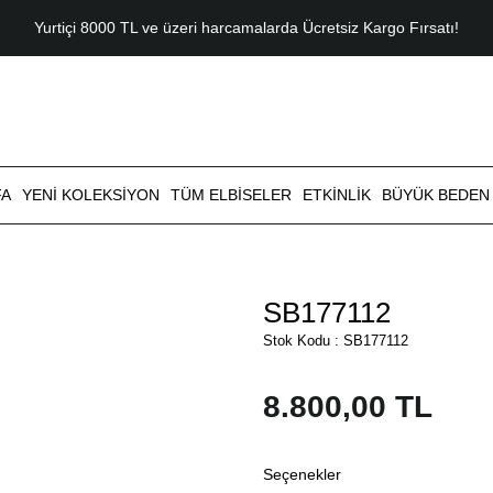
Yurtiçi 8000 TL ve üzeri harcamalarda Ücretsiz Kargo Fırsatı!
FA
YENI KOLEKSIYON
TÜM ELBISELER
ETKINLIK
BÜYÜK BEDEN
SB177112
Stok Kodu : SB177112
8.800,00 TL
Seçenekler