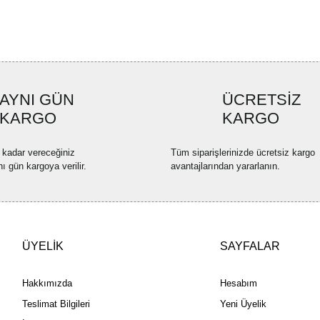
Ürün açıklamasında eksik bilgi
Ürün bilgilerinde hatalar bulun
Ürün fiyatı diğer sitelerden dah
Bu ürüne benzer farklı alternatif
AYNI GÜN
ÜCRETSİZ
KARGO
KARGO
 kadar vereceğiniz
Tüm siparişlerinizde ücretsiz kargo
nı gün kargoya verilir.
avantajlarından yararlanın.
ÜYELİK
SAYFALAR
Hakkımızda
Hesabım
Teslimat Bilgileri
Yeni Üyelik