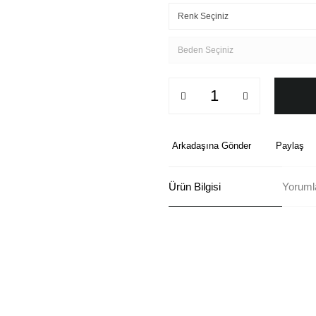
Arkadaşına Gönder
Paylaş
Ürün Bilgisi
Yoruml
Bu ürünün fiyat bilgisi, resim, ü
formunu kullanarak tarafımıza ilete
Görüş ve önerileriniz için teşekkü
Ürün resmi kalitesiz, bozuk ve