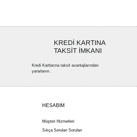
ler bulunuyor.
uyor.
a pahalı.
ler olmalı.
KREDİ KARTINA
TAKSİT İMKANI
Kredi Kartlarına taksit avantajlarından
yararlanın.
Gönder
HESABIM
Müşteri Hizmetleri
Sıkça Sorulan Soruları