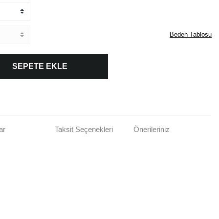
Beden Tablosu
SEPETE EKLE
ar
Taksit Seçenekleri
Önerileriniz
rün açıklamalarında ve diğer konularda yetersiz gördüğünüz noktaları öneri
bilirsiniz.
Bu ürüne ilk yorumu siz yapın!
r ederiz.
ya görüntülenemiyor.
Yorum Yaz