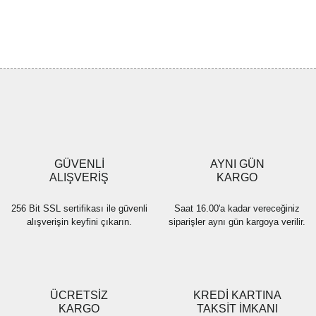
Bu ürünün fiyat bilgisi, resim, ürün açıklamalarında ve diğer
konularda yetersiz gördüğünüz noktaları öneri formunu kullanarak
Bu ürüne ilk yorumu siz yapın!
tarafımıza iletebilirsiniz.
Görüş ve önerileriniz için teşekkür ederiz.
Yorum Yaz
Ürün resmi kalitesiz, bozuk veya görüntülenemiyor.
Ürün açıklamasında eksik bilgiler bulunuyor.
Ürün bilgilerinde hatalar bulunuyor.
Ürün fiyatı diğer sitelerden daha pahalı.
GÜVENLİ
AYNI GÜN
Bu ürüne benzer farklı alternatifler olmalı.
ALIŞVERİŞ
KARGO
256 Bit SSL sertifikası ile güvenli
Saat 16.00'a kadar vereceğiniz
alışverişin keyfini çıkarın.
siparişler aynı gün kargoya verilir.
Gönder
ÜCRETSİZ
KREDİ KARTINA
KARGO
TAKSİT İMKANI