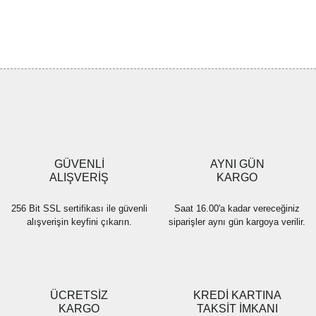
Bu ürünün fiyat bilgisi, resim, ürün açıklamalarında ve diğer
konularda yetersiz gördüğünüz noktaları öneri formunu kullanarak
Bu ürüne ilk yorumu siz yapın!
tarafımıza iletebilirsiniz.
Görüş ve önerileriniz için teşekkür ederiz.
Yorum Yaz
Ürün resmi kalitesiz, bozuk veya görüntülenemiyor.
Ürün açıklamasında eksik bilgiler bulunuyor.
Ürün bilgilerinde hatalar bulunuyor.
Ürün fiyatı diğer sitelerden daha pahalı.
GÜVENLİ
AYNI GÜN
Bu ürüne benzer farklı alternatifler olmalı.
ALIŞVERİŞ
KARGO
256 Bit SSL sertifikası ile güvenli
Saat 16.00'a kadar vereceğiniz
alışverişin keyfini çıkarın.
siparişler aynı gün kargoya verilir.
Gönder
ÜCRETSİZ
KREDİ KARTINA
KARGO
TAKSİT İMKANI