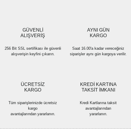
Ürün resmi kalitesiz, bozuk veya görüntülenemiyor.
Ürün açıklamasında eksik bilgiler bulunuyor.
Ürün bilgilerinde hatalar bulunuyor.
Ürün fiyatı diğer sitelerden daha pahalı.
GÜVENLİ
AYNI GÜN
Bu ürüne benzer farklı alternatifler olmalı.
ALIŞVERİŞ
KARGO
256 Bit SSL sertifikası ile güvenli
Saat 16.00'a kadar vereceğiniz
alışverişin keyfini çıkarın.
siparişler aynı gün kargoya verilir.
Gönder
ÜCRETSİZ
KREDİ KARTINA
KARGO
TAKSİT İMKANI
Tüm siparişlerinizde ücretsiz
Kredi Kartlarına taksit
kargo
avantajlarından
avantajlarından yararlanın.
yararlanın.