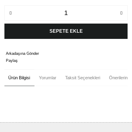
SEPETE EKLE
Arkadaşına Gönder
Paylaş
Ürün Bilgisi
Yorumlar
Taksit Seçenekleri
Önerileriniz
Bu ürünün fiyat bilgisi, resim, ürün açıklamalarında ve diğer
konularda yetersiz gördüğünüz noktaları öneri formunu kullanarak
Bu ürüne ilk yorumu siz yapın!
tarafımıza iletebilirsiniz.
Görüş ve önerileriniz için teşekkür ederiz.
Yorum Yaz