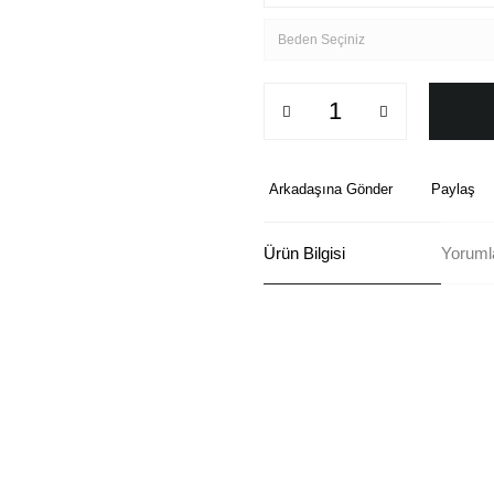
Arkadaşına Gönder
Paylaş
Ürün Bilgisi
Yoruml
Bu ürünün fiyat bilgisi, resim, ü
formunu kullanarak tarafımıza ilete
Görüş ve önerileriniz için teşekkü
Ürün resmi kalitesiz, bozuk ve
Ürün açıklamasında eksik bilgi