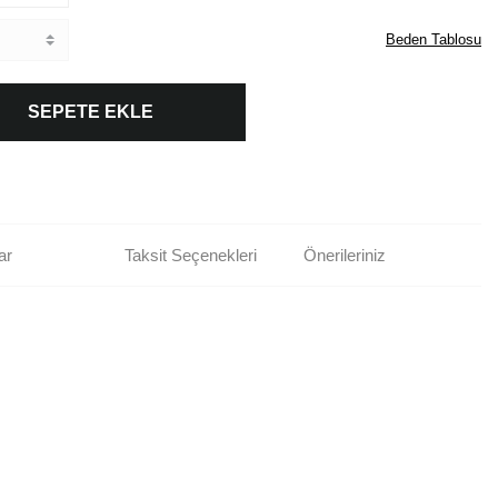
Beden Tablosu
SEPETE EKLE
ar
Taksit Seçenekleri
Önerileriniz
rün açıklamalarında ve diğer konularda yetersiz gördüğünüz noktaları öneri
bilirsiniz.
Bu ürüne ilk yorumu siz yapın!
r ederiz.
ya görüntülenemiyor.
Yorum Yaz
ler bulunuyor.