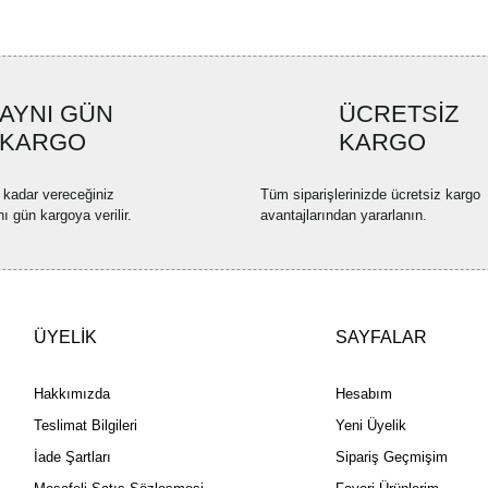
Ürün bilgilerinde hatalar bulun
Ürün fiyatı diğer sitelerden dah
Bu ürüne benzer farklı alternatif
AYNI GÜN
ÜCRETSİZ
KARGO
KARGO
 kadar vereceğiniz
Tüm siparişlerinizde ücretsiz kargo
nı gün kargoya verilir.
avantajlarından yararlanın.
ÜYELİK
SAYFALAR
Hakkımızda
Hesabım
Teslimat Bilgileri
Yeni Üyelik
İade Şartları
Sipariş Geçmişim