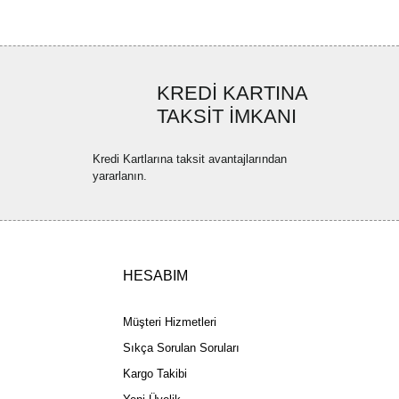
uyor.
a pahalı.
ler olmalı.
KREDİ KARTINA
TAKSİT İMKANI
Kredi Kartlarına taksit avantajlarından
yararlanın.
Gönder
HESABIM
Müşteri Hizmetleri
Sıkça Sorulan Soruları
Kargo Takibi