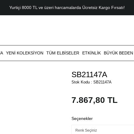
Yurtiçi 8000 TL ve üzeri harcamalarda Ücretsiz Kargo Fırsatı!
FA
YENI KOLEKSIYON
TÜM ELBISELER
ETKINLIK
BÜYÜK BEDEN
SB21147A
Stok Kodu : SB21147A
7.867,80 TL
Seçenekler