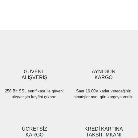
Bu ürünün fiyat bilgisi, resim, ürün açıklamalarında ve diğer
konularda yetersiz gördüğünüz noktaları öneri formunu kullanarak
Bu ürüne ilk yorumu siz yapın!
tarafımıza iletebilirsiniz.
Görüş ve önerileriniz için teşekkür ederiz.
Yorum Yaz
Ürün resmi kalitesiz, bozuk veya görüntülenemiyor.
Ürün açıklamasında eksik bilgiler bulunuyor.
Ürün bilgilerinde hatalar bulunuyor.
Ürün fiyatı diğer sitelerden daha pahalı.
GÜVENLİ
AYNI GÜN
Bu ürüne benzer farklı alternatifler olmalı.
ALIŞVERİŞ
KARGO
256 Bit SSL sertifikası ile güvenli
Saat 16.00'a kadar vereceğiniz
alışverişin keyfini çıkarın.
siparişler aynı gün kargoya verilir.
Gönder
ÜCRETSİZ
KREDİ KARTINA
KARGO
TAKSİT İMKANI