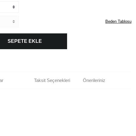
Beden Tablosu
SEPETE EKLE
ar
Taksit Seçenekleri
Önerileriniz
rün açıklamalarında ve diğer konularda yetersiz gördüğünüz noktaları öneri
bilirsiniz.
Bu ürüne ilk yorumu siz yapın!
r ederiz.
ya görüntülenemiyor.
Yorum Yaz