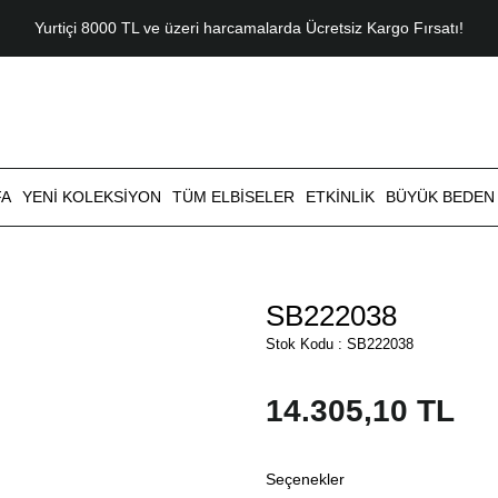
Yurtiçi 8000 TL ve üzeri harcamalarda Ücretsiz Kargo Fırsatı!
FA
YENI KOLEKSIYON
TÜM ELBISELER
ETKINLIK
BÜYÜK BEDEN
SB222038
Stok Kodu : SB222038
14.305,10 TL
Seçenekler