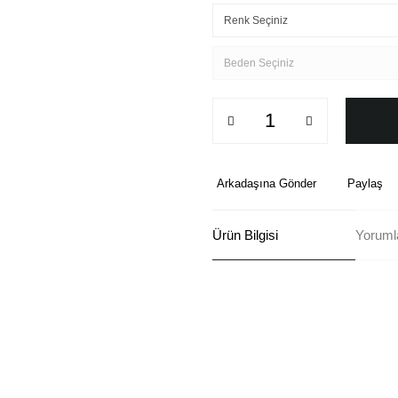
Arkadaşına Gönder
Paylaş
Ürün Bilgisi
Yoruml
Bu ürünün fiyat bilgisi, resim, ü
formunu kullanarak tarafımıza ilete
Görüş ve önerileriniz için teşekkü
Ürün resmi kalitesiz, bozuk ve