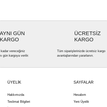
Ürün açıklamasında eksik bilgi
Ürün bilgilerinde hatalar bulun
Ürün fiyatı diğer sitelerden dah
Bu ürüne benzer farklı alternatif
AYNI GÜN
ÜCRETSİZ
KARGO
KARGO
 kadar vereceğiniz
Tüm siparişlerinizde ücretsiz kargo
nı gün kargoya verilir.
avantajlarından yararlanın.
ÜYELİK
SAYFALAR
Hakkımızda
Hesabım
Teslimat Bilgileri
Yeni Üyelik