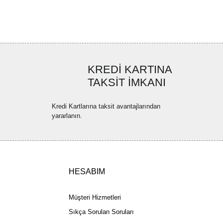
ler bulunuyor.
uyor.
a pahalı.
ler olmalı.
KREDİ KARTINA
TAKSİT İMKANI
Kredi Kartlarına taksit avantajlarından
yararlanın.
Gönder
HESABIM
Müşteri Hizmetleri
Sıkça Sorulan Soruları