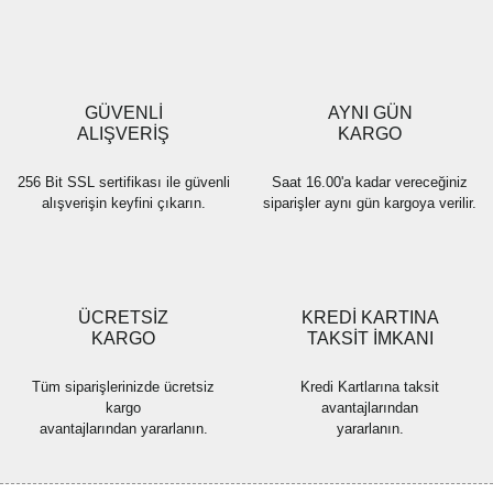
Ürün resmi kalitesiz, bozuk veya görüntülenemiyor.
Ürün açıklamasında eksik bilgiler bulunuyor.
Ürün bilgilerinde hatalar bulunuyor.
Ürün fiyatı diğer sitelerden daha pahalı.
GÜVENLİ
AYNI GÜN
Bu ürüne benzer farklı alternatifler olmalı.
ALIŞVERİŞ
KARGO
256 Bit SSL sertifikası ile güvenli
Saat 16.00'a kadar vereceğiniz
alışverişin keyfini çıkarın.
siparişler aynı gün kargoya verilir.
Gönder
ÜCRETSİZ
KREDİ KARTINA
KARGO
TAKSİT İMKANI
Tüm siparişlerinizde ücretsiz
Kredi Kartlarına taksit
kargo
avantajlarından
avantajlarından yararlanın.
yararlanın.