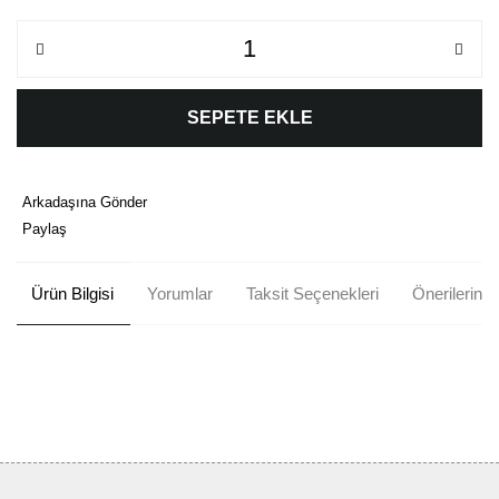
SEPETE EKLE
Arkadaşına Gönder
Paylaş
Ürün Bilgisi
Yorumlar
Taksit Seçenekleri
Önerileriniz
Bu ürünün fiyat bilgisi, resim, ürün açıklamalarında ve diğer
konularda yetersiz gördüğünüz noktaları öneri formunu kullanarak
Bu ürüne ilk yorumu siz yapın!
tarafımıza iletebilirsiniz.
Görüş ve önerileriniz için teşekkür ederiz.
Yorum Yaz