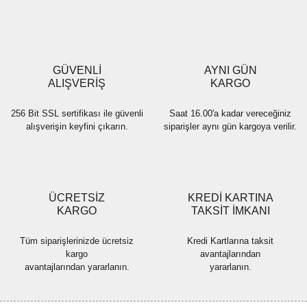
Ürün resmi kalitesiz, bozuk veya görüntülenemiyor.
Ürün açıklamasında eksik bilgiler bulunuyor.
Ürün bilgilerinde hatalar bulunuyor.
Ürün fiyatı diğer sitelerden daha pahalı.
GÜVENLİ
AYNI GÜN
Bu ürüne benzer farklı alternatifler olmalı.
ALIŞVERİŞ
KARGO
256 Bit SSL sertifikası ile güvenli
Saat 16.00'a kadar vereceğiniz
alışverişin keyfini çıkarın.
siparişler aynı gün kargoya verilir.
Gönder
ÜCRETSİZ
KREDİ KARTINA
KARGO
TAKSİT İMKANI
Tüm siparişlerinizde ücretsiz
Kredi Kartlarına taksit
kargo
avantajlarından
avantajlarından yararlanın.
yararlanın.