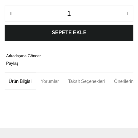
SEPETE EKLE
Arkadaşına Gönder
Paylaş
Ürün Bilgisi
Yorumlar
Taksit Seçenekleri
Önerileriniz
Bu ürünün fiyat bilgisi, resim, ürün açıklamalarında ve diğer
konularda yetersiz gördüğünüz noktaları öneri formunu kullanarak
Bu ürüne ilk yorumu siz yapın!
tarafımıza iletebilirsiniz.
Görüş ve önerileriniz için teşekkür ederiz.
Yorum Yaz