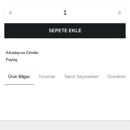
SEPETE EKLE
Arkadaşına Gönder
Paylaş
Ürün Bilgisi
Yorumlar
Taksit Seçenekleri
Önerileriniz
Bu ürünün fiyat bilgisi, resim, ürün açıklamalarında ve diğer
konularda yetersiz gördüğünüz noktaları öneri formunu kullanarak
Bu ürüne ilk yorumu siz yapın!
tarafımıza iletebilirsiniz.
Görüş ve önerileriniz için teşekkür ederiz.
Yorum Yaz