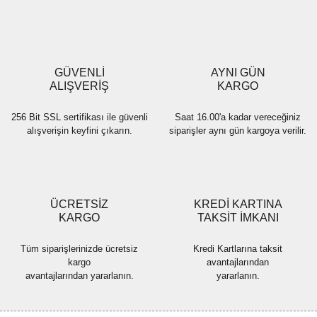
Ürün resmi kalitesiz, bozuk veya görüntülenemiyor.
Ürün açıklamasında eksik bilgiler bulunuyor.
Ürün bilgilerinde hatalar bulunuyor.
Ürün fiyatı diğer sitelerden daha pahalı.
GÜVENLİ
AYNI GÜN
Bu ürüne benzer farklı alternatifler olmalı.
ALIŞVERİŞ
KARGO
256 Bit SSL sertifikası ile güvenli
Saat 16.00'a kadar vereceğiniz
alışverişin keyfini çıkarın.
siparişler aynı gün kargoya verilir.
Gönder
ÜCRETSİZ
KREDİ KARTINA
KARGO
TAKSİT İMKANI
Tüm siparişlerinizde ücretsiz
Kredi Kartlarına taksit
kargo
avantajlarından
avantajlarından yararlanın.
yararlanın.