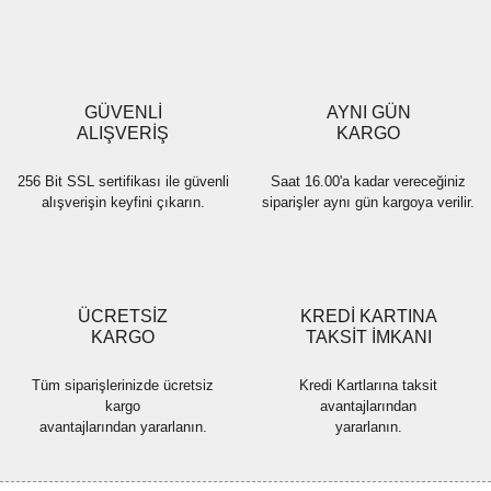
Ürün resmi kalitesiz, bozuk veya görüntülenemiyor.
Ürün açıklamasında eksik bilgiler bulunuyor.
Ürün bilgilerinde hatalar bulunuyor.
Ürün fiyatı diğer sitelerden daha pahalı.
GÜVENLİ
AYNI GÜN
Bu ürüne benzer farklı alternatifler olmalı.
ALIŞVERİŞ
KARGO
256 Bit SSL sertifikası ile güvenli
Saat 16.00'a kadar vereceğiniz
alışverişin keyfini çıkarın.
siparişler aynı gün kargoya verilir.
Gönder
ÜCRETSİZ
KREDİ KARTINA
KARGO
TAKSİT İMKANI
Tüm siparişlerinizde ücretsiz
Kredi Kartlarına taksit
kargo
avantajlarından
avantajlarından yararlanın.
yararlanın.