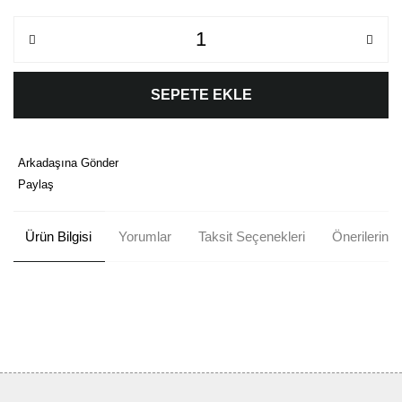
SEPETE EKLE
Arkadaşına Gönder
Paylaş
Ürün Bilgisi
Yorumlar
Taksit Seçenekleri
Önerileriniz
Bu ürünün fiyat bilgisi, resim, ürün açıklamalarında ve diğer
konularda yetersiz gördüğünüz noktaları öneri formunu kullanarak
Bu ürüne ilk yorumu siz yapın!
tarafımıza iletebilirsiniz.
Görüş ve önerileriniz için teşekkür ederiz.
Yorum Yaz