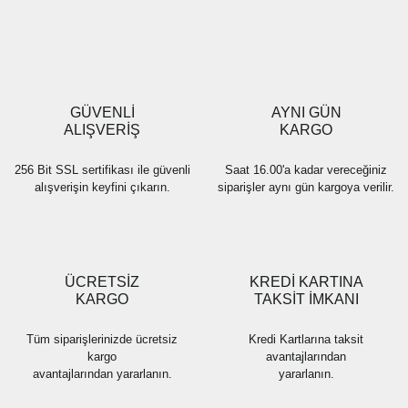
Yorum Yaz
Ürün resmi kalitesiz, bozuk veya görüntülenemiyor.
Ürün açıklamasında eksik bilgiler bulunuyor.
Ürün bilgilerinde hatalar bulunuyor.
Ürün fiyatı diğer sitelerden daha pahalı.
GÜVENLİ
AYNI GÜN
Bu ürüne benzer farklı alternatifler olmalı.
ALIŞVERİŞ
KARGO
256 Bit SSL sertifikası ile güvenli
Saat 16.00'a kadar vereceğiniz
alışverişin keyfini çıkarın.
siparişler aynı gün kargoya verilir.
Gönder
ÜCRETSİZ
KREDİ KARTINA
KARGO
TAKSİT İMKANI
Tüm siparişlerinizde ücretsiz
Kredi Kartlarına taksit
kargo
avantajlarından
avantajlarından yararlanın.
yararlanın.