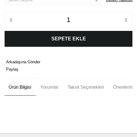
SEPETE EKLE
Arkadaşına Gönder
Paylaş
Ürün Bilgisi
Yorumlar
Taksit Seçenekleri
Önerileriniz
Bu ürünün fiyat bilgisi, resim, ürün açıklamalarında ve diğer
konularda yetersiz gördüğünüz noktaları öneri formunu kullanarak
Bu ürüne ilk yorumu siz yapın!
tarafımıza iletebilirsiniz.
Görüş ve önerileriniz için teşekkür ederiz.