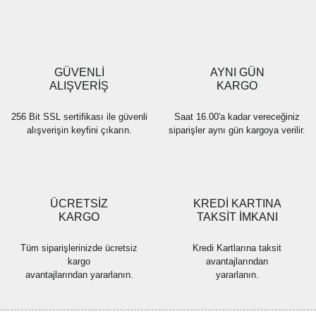
Ürün resmi kalitesiz, bozuk veya görüntülenemiyor.
Ürün açıklamasında eksik bilgiler bulunuyor.
Ürün bilgilerinde hatalar bulunuyor.
Ürün fiyatı diğer sitelerden daha pahalı.
GÜVENLİ
AYNI GÜN
Bu ürüne benzer farklı alternatifler olmalı.
ALIŞVERİŞ
KARGO
256 Bit SSL sertifikası ile güvenli
Saat 16.00'a kadar vereceğiniz
alışverişin keyfini çıkarın.
siparişler aynı gün kargoya verilir.
Gönder
ÜCRETSİZ
KREDİ KARTINA
KARGO
TAKSİT İMKANI
Tüm siparişlerinizde ücretsiz
Kredi Kartlarına taksit
kargo
avantajlarından
avantajlarından yararlanın.
yararlanın.