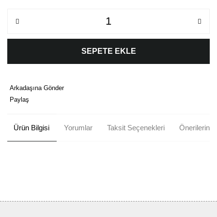
SEPETE EKLE
Arkadaşına Gönder
Paylaş
Ürün Bilgisi
Yorumlar
Taksit Seçenekleri
Önerileriniz
Bu ürünün fiyat bilgisi, resim, ürün açıklamalarında ve diğer
konularda yetersiz gördüğünüz noktaları öneri formunu kullanarak
Bu ürüne ilk yorumu siz yapın!
tarafımıza iletebilirsiniz.
Görüş ve önerileriniz için teşekkür ederiz.
Yorum Yaz