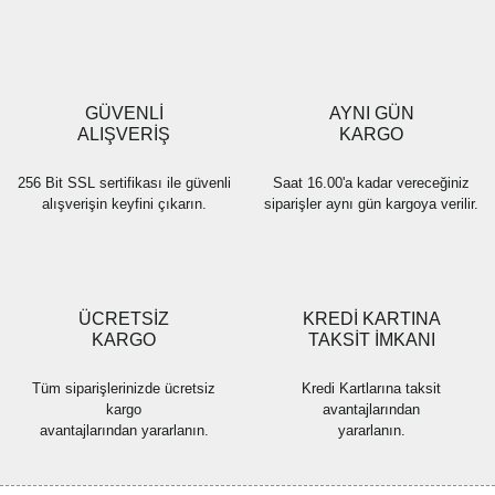
Ürün resmi kalitesiz, bozuk veya görüntülenemiyor.
Ürün açıklamasında eksik bilgiler bulunuyor.
Ürün bilgilerinde hatalar bulunuyor.
Ürün fiyatı diğer sitelerden daha pahalı.
GÜVENLİ
AYNI GÜN
Bu ürüne benzer farklı alternatifler olmalı.
ALIŞVERİŞ
KARGO
256 Bit SSL sertifikası ile güvenli
Saat 16.00'a kadar vereceğiniz
alışverişin keyfini çıkarın.
siparişler aynı gün kargoya verilir.
Gönder
ÜCRETSİZ
KREDİ KARTINA
KARGO
TAKSİT İMKANI
Tüm siparişlerinizde ücretsiz
Kredi Kartlarına taksit
kargo
avantajlarından
avantajlarından yararlanın.
yararlanın.