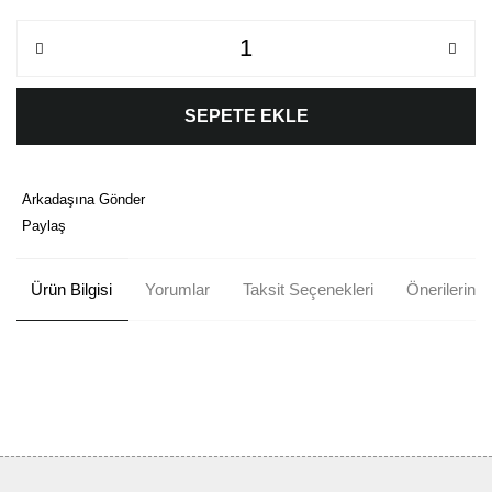
SEPETE EKLE
Arkadaşına Gönder
Paylaş
Ürün Bilgisi
Yorumlar
Taksit Seçenekleri
Önerileriniz
Bu ürünün fiyat bilgisi, resim, ürün açıklamalarında ve diğer
konularda yetersiz gördüğünüz noktaları öneri formunu kullanarak
Bu ürüne ilk yorumu siz yapın!
tarafımıza iletebilirsiniz.
Görüş ve önerileriniz için teşekkür ederiz.
Yorum Yaz