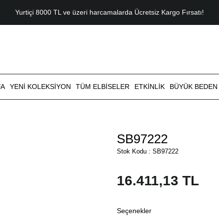
Yurtiçi 8000 TL ve üzeri harcamalarda Ücretsiz Kargo Fırsatı!
FA
YENI KOLEKSIYON
TÜM ELBISELER
ETKINLIK
BÜYÜK BEDEN
SB97222
Stok Kodu : SB97222
16.411,13 TL
Seçenekler