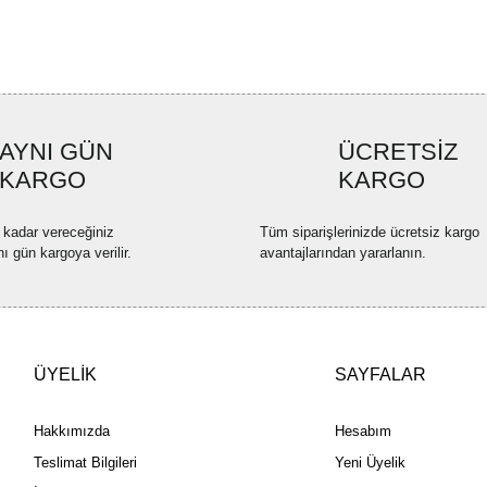
Ürün açıklamasında eksik bilgi
Ürün bilgilerinde hatalar bulun
Ürün fiyatı diğer sitelerden dah
Bu ürüne benzer farklı alternatif
AYNI GÜN
ÜCRETSİZ
KARGO
KARGO
 kadar vereceğiniz
Tüm siparişlerinizde ücretsiz kargo
nı gün kargoya verilir.
avantajlarından yararlanın.
ÜYELİK
SAYFALAR
Hakkımızda
Hesabım
Teslimat Bilgileri
Yeni Üyelik