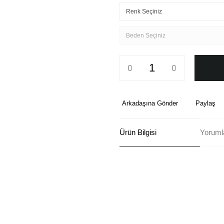
Arkadaşına Gönder
Paylaş
Ürün Bilgisi
Yoruml
Bu ürünün fiyat bilgisi, resim, ü
formunu kullanarak tarafımıza ilete
Görüş ve önerileriniz için teşekkü
Ürün resmi kalitesiz, bozuk ve