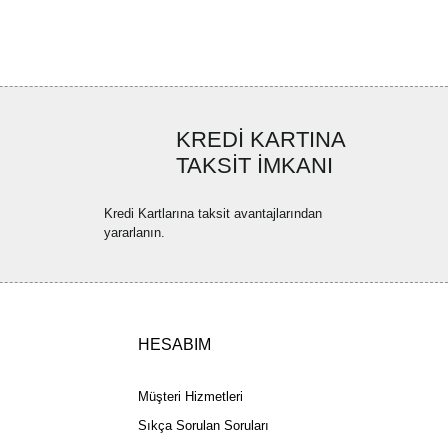
ler bulunuyor.
uyor.
a pahalı.
ler olmalı.
KREDİ KARTINA
TAKSİT İMKANI
Kredi Kartlarına taksit avantajlarından
yararlanın.
Gönder
HESABIM
Müşteri Hizmetleri
Sıkça Sorulan Soruları