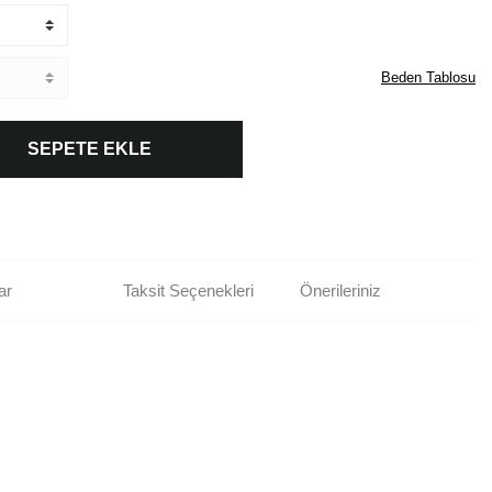
Beden Tablosu
SEPETE EKLE
ar
Taksit Seçenekleri
Önerileriniz
rün açıklamalarında ve diğer konularda yetersiz gördüğünüz noktaları öneri
bilirsiniz.
Bu ürüne ilk yorumu siz yapın!
r ederiz.
ya görüntülenemiyor.
Yorum Yaz