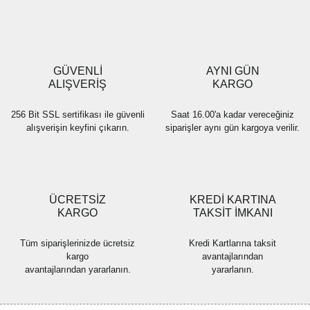
Ürün resmi kalitesiz, bozuk veya görüntülenemiyor.
Ürün açıklamasında eksik bilgiler bulunuyor.
Ürün bilgilerinde hatalar bulunuyor.
Ürün fiyatı diğer sitelerden daha pahalı.
GÜVENLİ
AYNI GÜN
Bu ürüne benzer farklı alternatifler olmalı.
ALIŞVERİŞ
KARGO
256 Bit SSL sertifikası ile güvenli
Saat 16.00'a kadar vereceğiniz
alışverişin keyfini çıkarın.
siparişler aynı gün kargoya verilir.
Gönder
ÜCRETSİZ
KREDİ KARTINA
KARGO
TAKSİT İMKANI
Tüm siparişlerinizde ücretsiz
Kredi Kartlarına taksit
kargo
avantajlarından
avantajlarından yararlanın.
yararlanın.