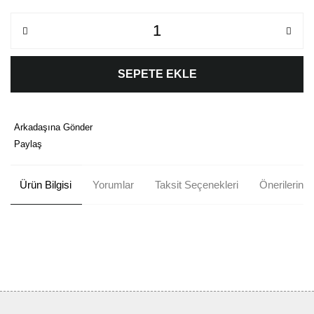
SEPETE EKLE
Arkadaşına Gönder
Paylaş
Ürün Bilgisi
Yorumlar
Taksit Seçenekleri
Önerileriniz
Bu ürünün fiyat bilgisi, resim, ürün açıklamalarında ve diğer
konularda yetersiz gördüğünüz noktaları öneri formunu kullanarak
Bu ürüne ilk yorumu siz yapın!
tarafımıza iletebilirsiniz.
Görüş ve önerileriniz için teşekkür ederiz.
Yorum Yaz