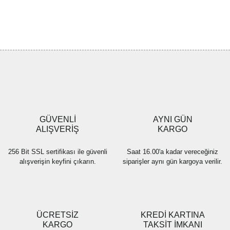
Bu ürünün fiyat bilgisi, resim, ürün açıklamalarında ve diğer
konularda yetersiz gördüğünüz noktaları öneri formunu kullanarak
Bu ürüne ilk yorumu siz yapın!
tarafımıza iletebilirsiniz.
Görüş ve önerileriniz için teşekkür ederiz.
Yorum Yaz
Ürün resmi kalitesiz, bozuk veya görüntülenemiyor.
Ürün açıklamasında eksik bilgiler bulunuyor.
Ürün bilgilerinde hatalar bulunuyor.
Ürün fiyatı diğer sitelerden daha pahalı.
GÜVENLİ
AYNI GÜN
Bu ürüne benzer farklı alternatifler olmalı.
ALIŞVERİŞ
KARGO
256 Bit SSL sertifikası ile güvenli
Saat 16.00'a kadar vereceğiniz
alışverişin keyfini çıkarın.
siparişler aynı gün kargoya verilir.
Gönder
ÜCRETSİZ
KREDİ KARTINA
KARGO
TAKSİT İMKANI