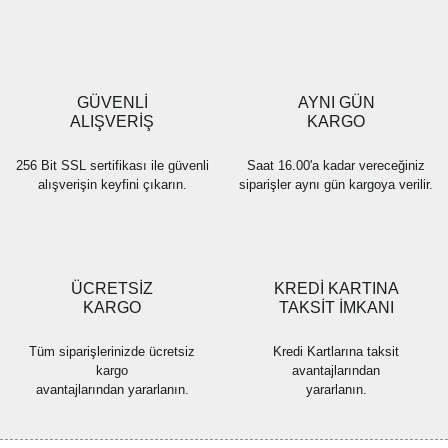
Ürün resmi kalitesiz, bozuk veya görüntülenemiyor.
Ürün açıklamasında eksik bilgiler bulunuyor.
Ürün bilgilerinde hatalar bulunuyor.
Ürün fiyatı diğer sitelerden daha pahalı.
GÜVENLİ
AYNI GÜN
Bu ürüne benzer farklı alternatifler olmalı.
ALIŞVERİŞ
KARGO
256 Bit SSL sertifikası ile güvenli
Saat 16.00'a kadar vereceğiniz
alışverişin keyfini çıkarın.
siparişler aynı gün kargoya verilir.
Gönder
ÜCRETSİZ
KREDİ KARTINA
KARGO
TAKSİT İMKANI
Tüm siparişlerinizde ücretsiz
Kredi Kartlarına taksit
kargo
avantajlarından
avantajlarından yararlanın.
yararlanın.