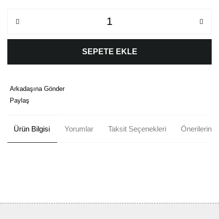
SEPETE EKLE
Arkadaşına Gönder
Paylaş
Ürün Bilgisi
Yorumlar
Taksit Seçenekleri
Önerileriniz
Bu ürünün fiyat bilgisi, resim, ürün açıklamalarında ve diğer
konularda yetersiz gördüğünüz noktaları öneri formunu kullanarak
Bu ürüne ilk yorumu siz yapın!
tarafımıza iletebilirsiniz.
Görüş ve önerileriniz için teşekkür ederiz.
Yorum Yaz